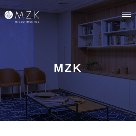
Tog
nav
MZK